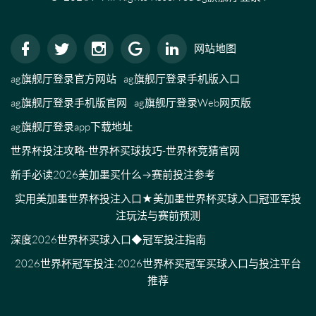
网站地图
ag旗舰厅登录官方网站
ag旗舰厅登录手机版入口
ag旗舰厅登录手机版官网
ag旗舰厅登录Web网页版
ag旗舰厅登录app下载地址
世界杯投注攻略-世界杯买球技巧-世界杯竞猜官网
新手必读2026美加墨买什么→赛前投注参考
实用美加墨世界杯投注入口★美加墨世界杯买球入口冠亚军投
注玩法与赛前预测
深度2026世界杯买球入口◆冠军投注指南
2026世界杯冠军投注·2026世界杯买冠军买球入口与投注平台
推荐