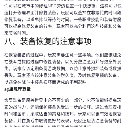
们可以在城市中的修理NPC旁边设置一个快捷键，这样可以快
速打开修理界面并修复装备。玩家可以选择在非繁忙的时间段
修复装备，以避免排队等待的时间。一些职业技能和装备附魔
可以提高修复装备的效率，玩家可以充分利用这些技能和装备
来节省时间。
八、装备恢复的注意事项
在恢复装备的过程中，玩家需要注意一些事项。他们应该避免
在战斗或探险过程中修复装备，以免分散注意力并导致意外发
生。玩家应该定期备份游戏数据，以防止意外损坏装备或数据
丢失。玩家还应该注意装备的耐久度，及时修复受损的装备，
以避免在战斗中装备损坏而造成的不利影响。
ag旗舰厅登录
恢复装备是魔兽世界中必不可少的一部分，它不仅能够提高玩
家的战斗力，还能保护装备免受进一步的损坏。通过合理安排
时间和金币，采取适当的策略和技巧，玩家可以更有效地恢复
装备，并在游戏中取得更好的表现。玩家还应该注意装备的耐