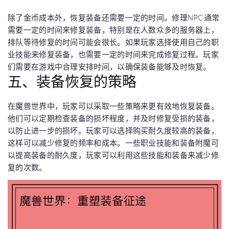
除了金币成本外，恢复装备还需要一定的时间。修理NPC通常
需要一定的时间来修复装备，特别是在人数众多的服务器上，
排队等待修复的时间可能会很长。如果玩家选择使用自己的职
业技能来修复装备，也需要一定的时间来完成修复过程。玩家
们需要在游戏中合理安排时间，以确保装备能够及时恢复。
五、装备恢复的策略
在魔兽世界中，玩家可以采取一些策略来更有效地恢复装备。
他们可以定期检查装备的损坏程度，并及时修复受损的装备，
以防止进一步的损坏。玩家可以选择购买耐久度较高的装备，
这样可以减少修复的频率和成本。一些职业技能和装备附魔可
以提高装备的耐久度，玩家可以利用这些技能和装备来减少修
复的次数。