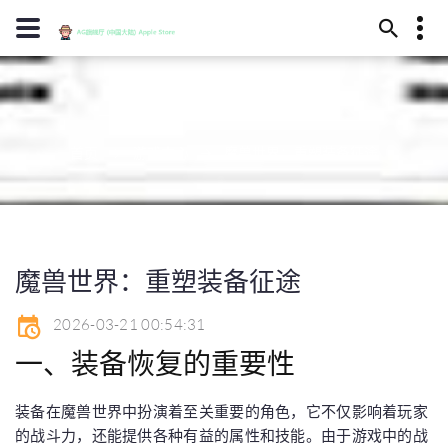
13594780181
游戏中心
酒泉市元殊之涧277号
diyipingpai@www.j9.com
首页
游戏中心
魔兽世界：重塑装备征途
魔兽世界：重塑装备征途
2026-03-21 00:54:31
一、装备恢复的重要性
装备在魔兽世界中扮演着至关重要的角色，它不仅影响着玩家
的战斗力，还能提供各种有益的属性和技能。由于游戏中的战