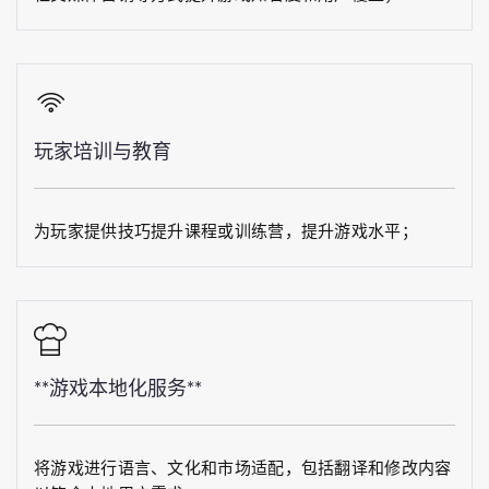
玩家培训与教育
为玩家提供技巧提升课程或训练营，提升游戏水平；
**游戏本地化服务**
将游戏进行语言、文化和市场适配，包括翻译和修改内容