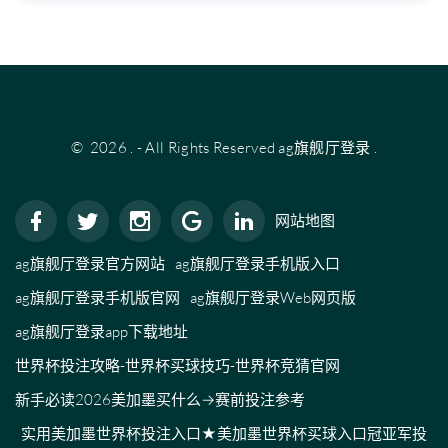
©
2026
.
- All Rights Reserved
ag旗舰厅登录
.
网站地图
ag旗舰厅登录官方网站
ag旗舰厅登录手机版入口
ag旗舰厅登录手机版官网
ag旗舰厅登录Web网页版
ag旗舰厅登录app下载地址
世界杯投注攻略-世界杯买球技巧-世界杯竞猜官网
新手必读2026美加墨买什么→赛前投注参考
实用美加墨世界杯投注入口★美加墨世界杯买球入口冠亚军投