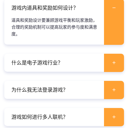
游戏内道具和奖励如何设计？
道具和奖励设计要兼顾游戏平衡和玩家激励，
合理的奖励机制可以提高玩家的参与度和满意
度。
什么是电子游戏行业？
为什么我无法登录游戏？
游戏如何进行多人联机？